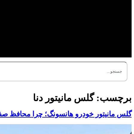
برچسب:
گلس مانیتور دنا
گلس مانیتور خودرو هانسونگ؛ چرا محافظ صف