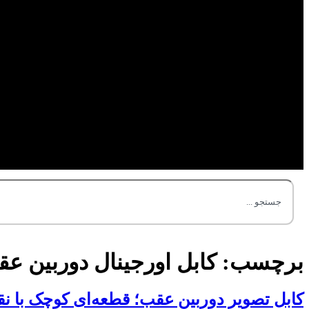
برچسب:
کابل اورجینال دوربین ع
کابل تصویر دوربین عقب؛ قطعه‌ای کوچک با ن