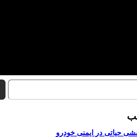
قب
قشی حیاتی در ایمنی خودرو