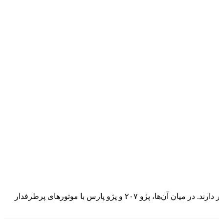
پژو ۲۰۷ با موتور TU3 یا پژو پارس TU5؟ کدام انتخاب بهتری است؟ در دنیای خودروهای ایرانی، چند نام همیشه در صدر جدول محبوبیت قرار دارند. در میان آن‌ها، پژو ۲۰۷ و پژو پارس با موتورهای پرطرفدار