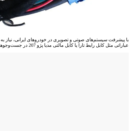
عباراتی مثل کابل رابط تارا یا کابل مالتی مدیا پژو 207 در جست‌وجوها روبه‌رو شده‌اید. اما واقعاً این کابل مالتی مدیا خودرو […]