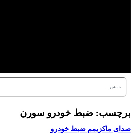
برچسب:
ضبط خودرو سورن
صدای ماکزیمم ضبط خودرو