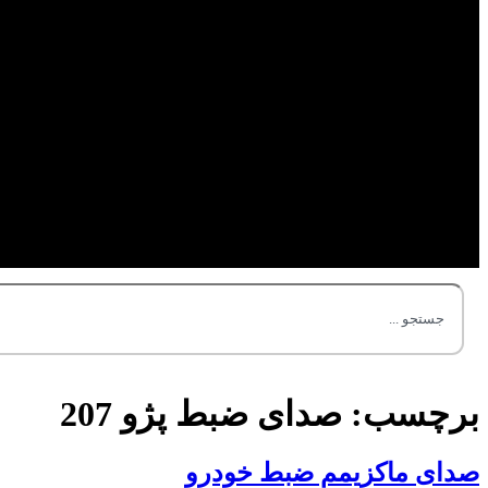
برچسب:
صدای ضبط پژو 207
صدای ماکزیمم ضبط خودرو